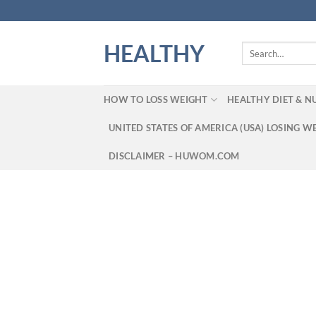
Skip
to
content
HEALTHY
Search
for:
HOW TO LOSS WEIGHT
HEALTHY DIET & N
UNITED STATES OF AMERICA (USA) LOSING W
DISCLAIMER – HUWOM.COM